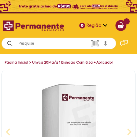
Região
Alagoas
Bahia
Página Inicial
>
Unyca 20Mg/g 1 Bisnaga Com 6,5g + Aplicador
Paraíba
Pernambuco