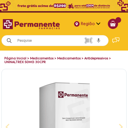
Região
Alagoas
Bahia
Página Inicial
>
Medicamentos
>
Medicamentos
>
Antidepressivos
>
Paraíba
UNINALTREX 50MG 30CPR
Pernambuco