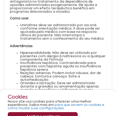
antagonista no tratamento da dependência de
opioides administrados exogenamente. Ele ajuda a
proporcionar um efeito terapêutico benéfico em
programas direcionados a viciados.
Como usar:
Uninaltrex deve ser administrado por via oral,
conforme orientação médica. A dose pode ser
ajustada pelo médico com base na resposta
clínica do paciente. Não interrompa o
tratamento sem o conhecimento do seu médico.
Advertências:
Hipersensibilidade: Não deve ser utilizado por
pacientes com alergia à naltrexona ou a qualquer
componente da fórmula.
Insuficiência hepática: Contraindicado para
pacientes com hepatite aguda ou insuficiência
hepática severa.
Reações adversas: Podem incluir náusea, dor de
cabeça, tontura e cansaço. Evite a
automedicação.
Gravidez e lactação: Deve ser administrado
durante a gravidez ou amamentação apenas
quando os benefícios justificarem os riscos.
Uninaltrex é um medicamento. Seu uso pode
Cookies
trazer riscos. Consulte um médico ou
farmacêutico. Leia a bula.
Nosso site usa cookies para oferecer uma melhor
experiência. Saiba mais em
para que servem os cookies e
como mudar suas configurações.
VENDA SOB PRESCRIÇÃO MÉDICA