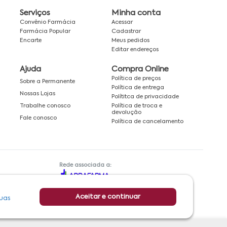
Serviços
Minha conta
Convênio Farmácia
Acessar
Farmácia Popular
Cadastrar
Encarte
Meus pedidos
Editar endereços
Ajuda
Compra Online
Política de preços
Sobre a Permanente
Política de entrega
Nossas Lojas
Polítitca de privacidade
Política de troca e
Trabalhe conosco
devolução
Fale conosco
Política de cancelamento
Rede associada a:
Aceitar e continuar
uas