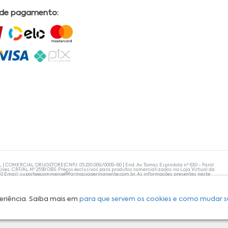
 de pagamento:
L | COMERCIAL DRUGSTORE|CNPJ: 05.230.009/0009-60 | End: Av. Tomas Espindola nº 630 - Farol
lves, CRF/AL Nº 2558 OBS: Preços exclusivos para produtos comercializados na Loja Virtual da
30 Email:
suporteecommerce@farmaciapermanente.com.br
. As informações presentes neste
 orientações de um profissional da área médica. Apenas o médico está capacitado para
s persistirem, um médico deve ser consultado. A Farmácia Permanente trabalha com as
 compras com tranquilidade. A privacidade e a segurança dos clientes são compromissos da
isponibilidade de produto em nosso estoque.
eriência. Saiba mais em
para que servem os cookies e como mudar s