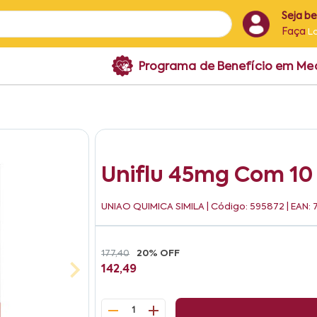
Seja b
Faça
L
Programa de Benefício em M
Uniflu 45mg Com 10
UNIAO QUIMICA SIMILA
| Código: 595872 | EAN
177,40
20% OFF
142,49
1