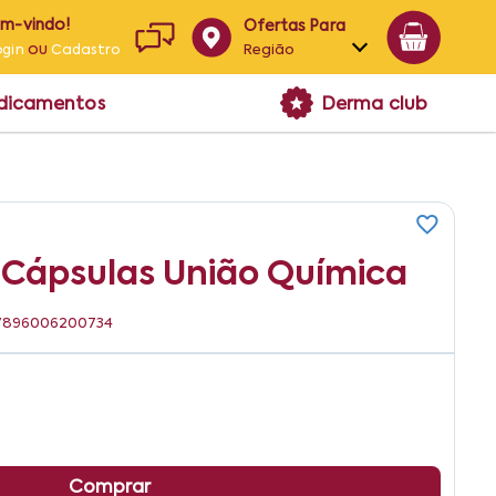
em-vindo!
Ofertas Para
ou
Região
ogin
Cadastro
Alagoas
edicamentos
Derma club
Bahia
Paraíba
Pernambuco
 Cápsulas União Química
: 7896006200734
Comprar