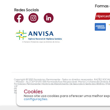
Formas
Redes Sociais
Copyright ©? 2021 Farmácias Permanente - Todos os direitos reservados. RAZÃO SOCIA
- Maceió - AL| CEP:57.051-000 Farmacêutica Responsável: Maria Cristiene de Oliveira A
Farmácias Permanente | Horário de Atendimento: De Segunda à Sexta das 8h00 às 17h
site não devem ser utilizadas para automedicação e, de forma alguma, substituem as
diagnosticar problemas de saúde e prescrever o tratamento adequado. Se os sintoma
tecnologias mais avançadas de proteção de dados, para que você possa realizar suas
Cookies
Farmácias Permanente. Todos os pedidos efetuados estão sujeitos à confirmação da d
Nosso site usa cookies para oferecer uma melhor exp
configurações.