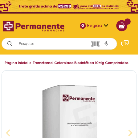
Região
Alagoas
Bahia
Página Inicial
>
Trometamol Cetorolaco Biosintética 10Mg Comprimidos
Paraíba
Pernambuco