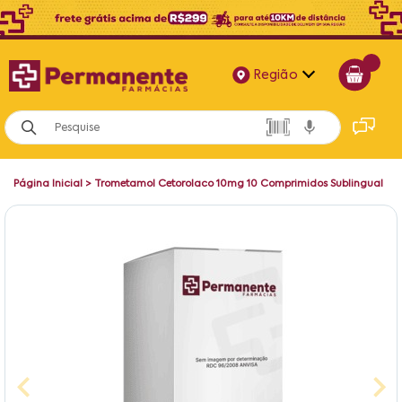
Região
Alagoas
Bahia
Página Inicial
>
Trometamol Cetorolaco 10mg 10 Comprimidos Sublingual
Paraíba
Pernambuco