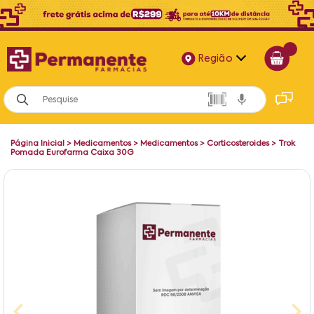
Região
Alagoas
Bahia
Página Inicial
>
Medicamentos
>
Medicamentos
>
Corticosteroides
>
Trok
Paraíba
Pomada Eurofarma Caixa 30G
Pernambuco