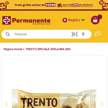
Região
Alagoas
Bahia
Página Inicial
>
TRENTO SPECIALE AVELA BRA 26G
Paraíba
Pernambuco