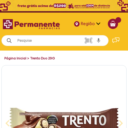
Região
Alagoas
Bahia
Página Inicial
>
Trento Duo 29G
Paraíba
Pernambuco