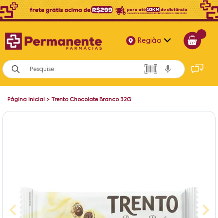
Região
Alagoas
Bahia
Página Inicial
>
Trento Chocolate Branco 32G
Paraíba
Pernambuco