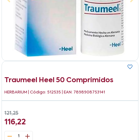
Traumeel Heel 50 Comprimidos
HERBARIUM
| Código: 512535 | EAN: 7898908753141
121,25
116,22
1