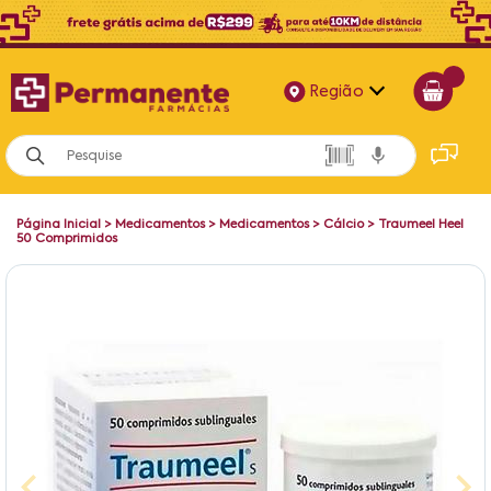
Região
Alagoas
Bahia
Página Inicial
>
Medicamentos
>
Medicamentos
>
Cálcio
>
Traumeel Heel
Paraíba
50 Comprimidos
Pernambuco