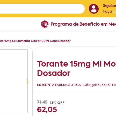
Seja b
Faça
L
Programa de Benefício em M
nte 15Mg Ml Momenta Caixa 100Ml Copo Dosador
Torante 15mg Ml M
Dosador
MOMENTA FARMACEUTICA
| Código: 325348 | E
71,45
13% OFF
62,05