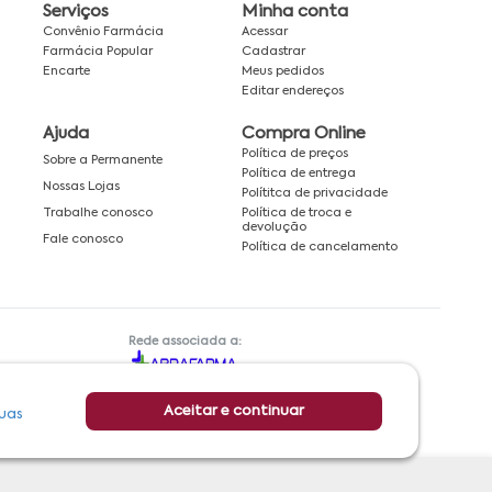
Serviços
Minha conta
Convênio Farmácia
Acessar
Farmácia Popular
Cadastrar
Encarte
Meus pedidos
Editar endereços
Ajuda
Compra Online
Política de preços
Sobre a Permanente
Política de entrega
Nossas Lojas
Polítitca de privacidade
Política de troca e
Trabalhe conosco
devolução
Fale conosco
Política de cancelamento
Rede associada a:
Aceitar e continuar
uas