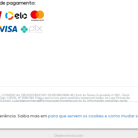
 de pagamento:
L | COMERCIAL DRUGSTORE|CNPJ: 05.230.009/0009-60 | End: Av. Tomas Espindola nº 630 - Farol
lves, CRF/AL Nº 2558 OBS: Preços exclusivos para produtos comercializados na Loja Virtual da
30 Email:
suporteecommerce@farmaciapermanente.com.br
. As informações presentes neste
 orientações de um profissional da área médica. Apenas o médico está capacitado para
s persistirem, um médico deve ser consultado. A Farmácia Permanente trabalha com as
 compras com tranquilidade. A privacidade e a segurança dos clientes são compromissos da
isponibilidade de produto em nosso estoque.
eriência. Saiba mais em
para que servem os cookies e como mudar s
Desenvolvido por: