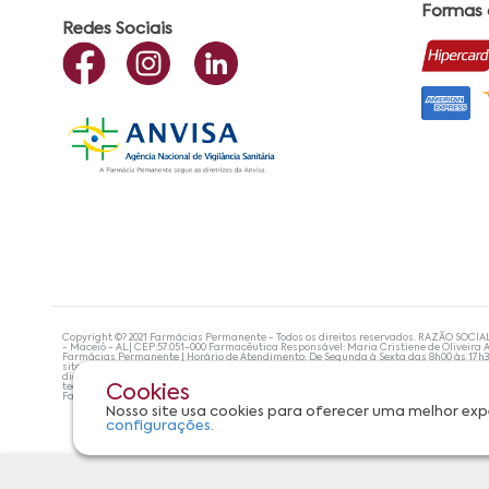
Formas
Redes Sociais
Copyright ©? 2021 Farmácias Permanente - Todos os direitos reservados. RAZÃO SOCIA
- Maceió - AL| CEP:57.051-000 Farmacêutica Responsável: Maria Cristiene de Oliveira A
Farmácias Permanente | Horário de Atendimento: De Segunda à Sexta das 8h00 às 17h
site não devem ser utilizadas para automedicação e, de forma alguma, substituem as
diagnosticar problemas de saúde e prescrever o tratamento adequado. Se os sintoma
tecnologias mais avançadas de proteção de dados, para que você possa realizar suas
Cookies
Farmácias Permanente. Todos os pedidos efetuados estão sujeitos à confirmação da d
Nosso site usa cookies para oferecer uma melhor exp
configurações.