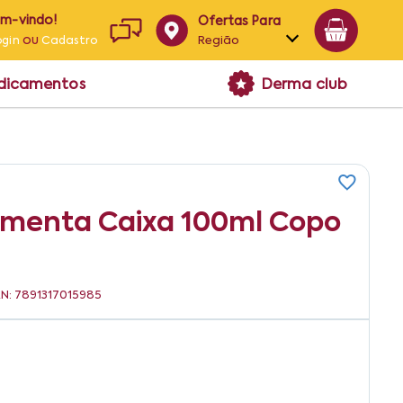
em-vindo!
Ofertas Para
ou
Região
ogin
Cadastro
Alagoas
edicamentos
Derma club
Bahia
Paraíba
Pernambuco
omenta Caixa 100ml Copo
AN: 7891317015985