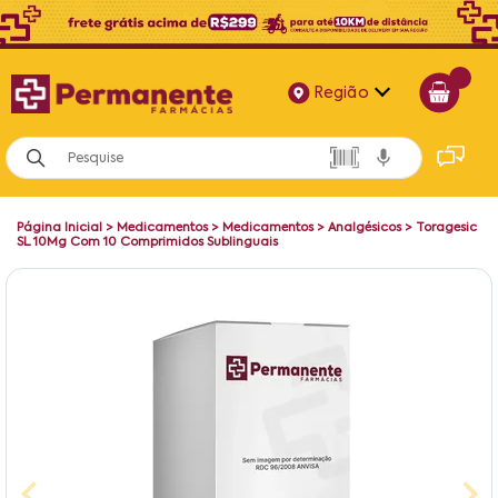
Região
Alagoas
Bahia
Página Inicial
>
Medicamentos
>
Medicamentos
>
Analgésicos
>
Toragesic
Paraíba
SL 10Mg Com 10 Comprimidos Sublinguais
Pernambuco