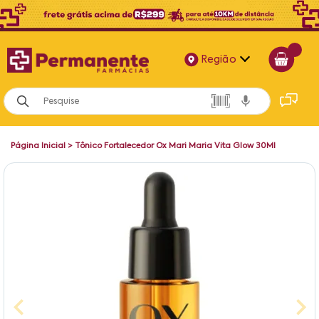
Região
Alagoas
Bahia
Página Inicial
>
Tônico Fortalecedor Ox Mari Maria Vita Glow 30Ml
Paraíba
Pernambuco