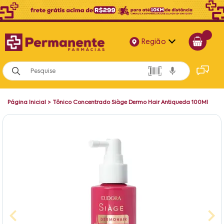
Região
Alagoas
Bahia
Página Inicial
>
Tônico Concentrado Siàge Dermo Hair Antiqueda 100Ml
Paraíba
Pernambuco