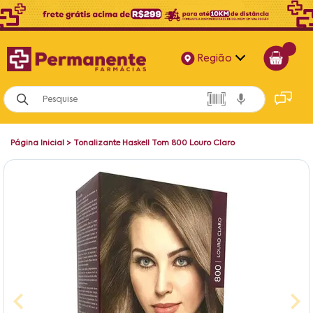
Região
Alagoas
Bahia
Página Inicial
>
Tonalizante Haskell Tom 800 Louro Claro
Paraíba
Pernambuco