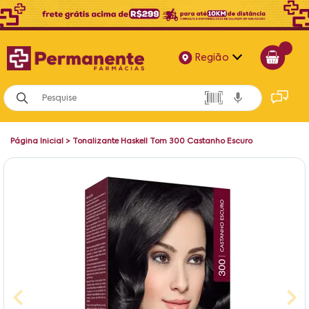
Região
Alagoas
Bahia
Página Inicial
>
Tonalizante Haskell Tom 300 Castanho Escuro
Paraíba
Pernambuco