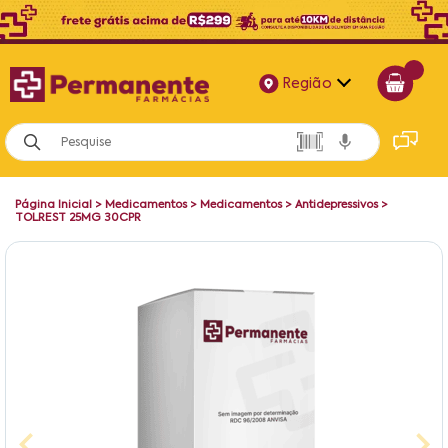
Região
Alagoas
Bahia
Página Inicial
>
Medicamentos
>
Medicamentos
>
Antidepressivos
>
Paraíba
TOLREST 25MG 30CPR
Pernambuco