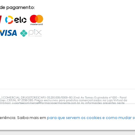
 de pagamento:
L | COMERCIAL DRUGSTORE|CNPJ: 05.230.009/0009-60 | End: Av. Tomas Espindola nº 630 - Farol
lves, CRF/AL Nº 2558 OBS: Preços exclusivos para produtos comercializados na Loja Virtual da
30 Email:
suporteecommerce@farmaciapermanente.com.br
. As informações presentes neste
 orientações de um profissional da área médica. Apenas o médico está capacitado para
s persistirem, um médico deve ser consultado. A Farmácia Permanente trabalha com as
 compras com tranquilidade. A privacidade e a segurança dos clientes são compromissos da
isponibilidade de produto em nosso estoque.
eriência. Saiba mais em
para que servem os cookies e como mudar s