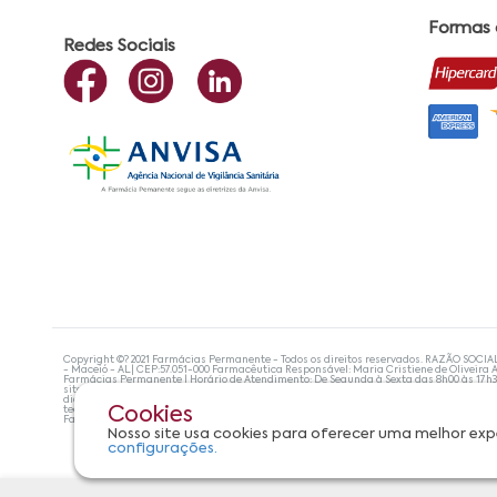
Formas
Redes Sociais
Copyright ©? 2021 Farmácias Permanente - Todos os direitos reservados. RAZÃO SOCIA
- Maceió - AL| CEP:57.051-000 Farmacêutica Responsável: Maria Cristiene de Oliveira A
Farmácias Permanente | Horário de Atendimento: De Segunda à Sexta das 8h00 às 17h
site não devem ser utilizadas para automedicação e, de forma alguma, substituem as
diagnosticar problemas de saúde e prescrever o tratamento adequado. Se os sintoma
tecnologias mais avançadas de proteção de dados, para que você possa realizar suas
Cookies
Farmácias Permanente. Todos os pedidos efetuados estão sujeitos à confirmação da d
Nosso site usa cookies para oferecer uma melhor exp
configurações.