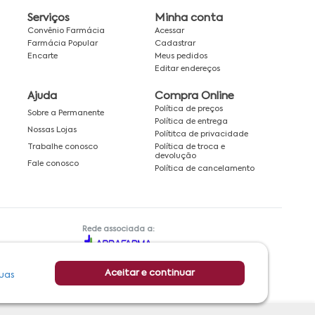
Serviços
Minha conta
Convênio Farmácia
Acessar
Farmácia Popular
Cadastrar
Encarte
Meus pedidos
Editar endereços
Ajuda
Compra Online
Política de preços
Sobre a Permanente
Política de entrega
Nossas Lojas
Polítitca de privacidade
Política de troca e
Trabalhe conosco
devolução
Fale conosco
Política de cancelamento
Rede associada a:
Aceitar e continuar
uas