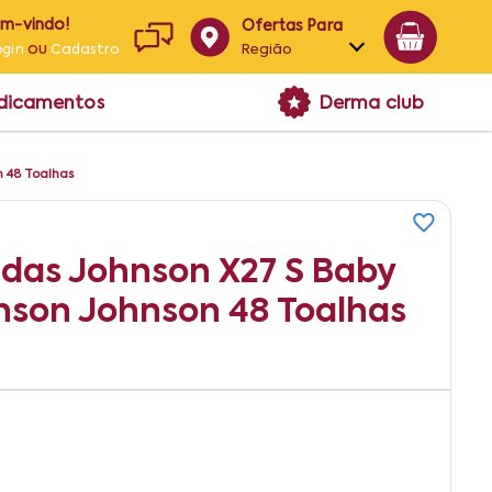
em-vindo!
Ofertas Para
ou
Região
ogin
Cadastro
Alagoas
edicamentos
Derma club
Bahia
Paraíba
 48 Toalhas
Pernambuco
das Johnson X27 S Baby
son Johnson 48 Toalhas