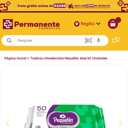
Região
Alagoas
Bahia
Página Inicial
>
Toalhas Umedecidas Pequeñin Aloe 50 Unidades
Paraíba
Pernambuco