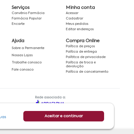
Serviços
Minha conta
Convênio Farmácia
Acessar
Farmácia Popular
Cadastrar
Encarte
Meus pedidos
Editar endereços
Ajuda
Compra Online
Política de preços
Sobre a Permanente
Política de entrega
Nossas Lojas
Polítitca de privacidade
Política de troca e
Trabalhe conosco
devolução
Fale conosco
Política de cancelamento
Rede associada a:
Aceitar e continuar
uas