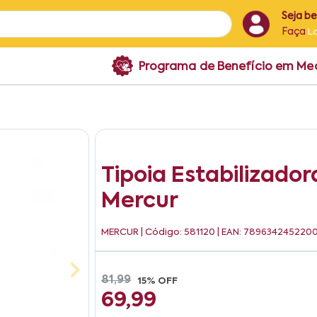
Seja b
Faça
L
Programa de Benefício em M
Tipoia Estabilizado
Mercur
MERCUR
| Código: 581120 | EAN: 789634245220
81,99
15% OFF
69,99