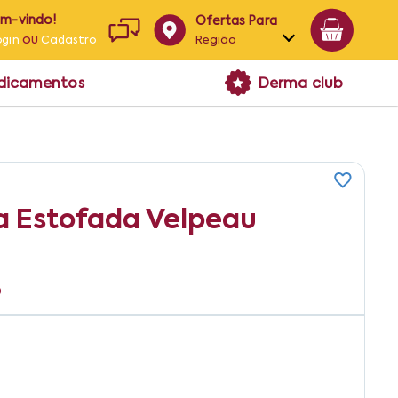
em-vindo!
Ofertas Para
ou
Região
ogin
Cadastro
Alagoas
edicamentos
Derma club
Bahia
Paraíba
Pernambuco
ra Estofada Velpeau
0