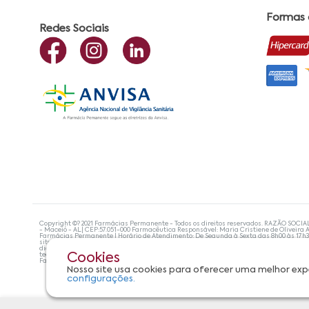
Formas
Redes Sociais
Copyright ©? 2021 Farmácias Permanente - Todos os direitos reservados. RAZÃO SOCIA
- Maceió - AL| CEP:57.051-000 Farmacêutica Responsável: Maria Cristiene de Oliveira A
Farmácias Permanente | Horário de Atendimento: De Segunda à Sexta das 8h00 às 17h
site não devem ser utilizadas para automedicação e, de forma alguma, substituem as
diagnosticar problemas de saúde e prescrever o tratamento adequado. Se os sintoma
tecnologias mais avançadas de proteção de dados, para que você possa realizar suas
Cookies
Farmácias Permanente. Todos os pedidos efetuados estão sujeitos à confirmação da d
Nosso site usa cookies para oferecer uma melhor exp
configurações.