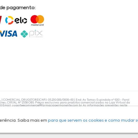
 de pagamento:
L | COMERCIAL DRUGSTORE|CNPJ: 05.230.009/0009-60 | End: Av. Tomas Espindola nº 630 - Farol
lves, CRF/AL Nº 2558 OBS: Preços exclusivos para produtos comercializados na Loja Virtual da
30 Email:
suporteecommerce@farmaciapermanente.com.br
. As informações presentes neste
 orientações de um profissional da área médica. Apenas o médico está capacitado para
s persistirem, um médico deve ser consultado. A Farmácia Permanente trabalha com as
 compras com tranquilidade. A privacidade e a segurança dos clientes são compromissos da
isponibilidade de produto em nosso estoque.
eriência. Saiba mais em
para que servem os cookies e como mudar s