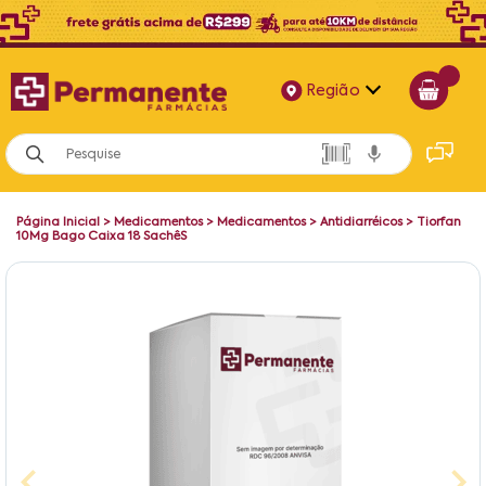
Região
Alagoas
Bahia
Página Inicial
>
Medicamentos
>
Medicamentos
>
Antidiarréicos
>
Tiorfan
Paraíba
10Mg Bago Caixa 18 SachêS
Pernambuco