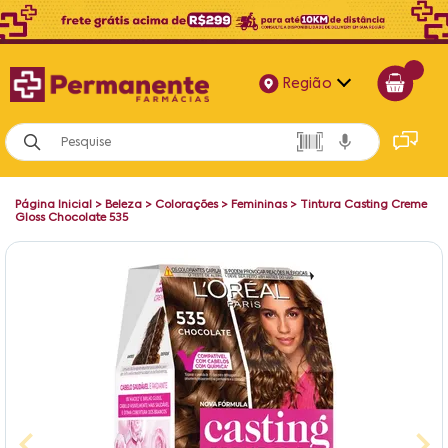
Região
Alagoas
Bahia
Página Inicial
>
Beleza
>
Colorações
>
Femininas
>
Tintura Casting Creme
Paraíba
Gloss Chocolate 535
Pernambuco