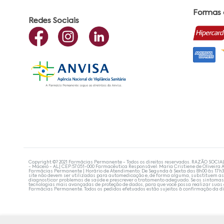
Formas
Redes Sociais
Copyright ©? 2021 Farmácias Permanente - Todos os direitos reservados. RAZÃO SOCIA
- Maceió - AL| CEP:57.051-000 Farmacêutica Responsável: Maria Cristiene de Oliveira A
Farmácias Permanente | Horário de Atendimento: De Segunda à Sexta das 8h00 às 17h
site não devem ser utilizadas para automedicação e, de forma alguma, substituem as
diagnosticar problemas de saúde e prescrever o tratamento adequado. Se os sintoma
tecnologias mais avançadas de proteção de dados, para que você possa realizar suas
Farmácias Permanente. Todos os pedidos efetuados estão sujeitos à confirmação da d