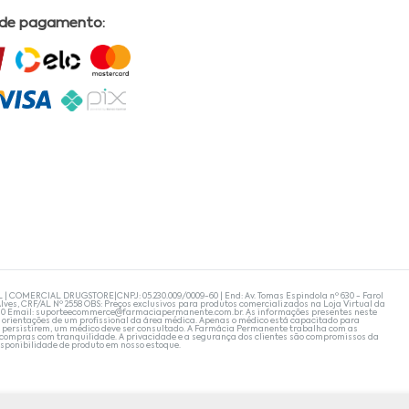
 de pagamento:
L | COMERCIAL DRUGSTORE|CNPJ: 05.230.009/0009-60 | End: Av. Tomas Espindola nº 630 - Farol
lves, CRF/AL Nº 2558 OBS: Preços exclusivos para produtos comercializados na Loja Virtual da
30 Email:
suporteecommerce@farmaciapermanente.com.br
. As informações presentes neste
 orientações de um profissional da área médica. Apenas o médico está capacitado para
s persistirem, um médico deve ser consultado. A Farmácia Permanente trabalha com as
 compras com tranquilidade. A privacidade e a segurança dos clientes são compromissos da
isponibilidade de produto em nosso estoque.