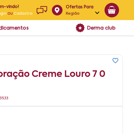
em-vindo!
Ofertas Para
ou
Região
ogin
Cadastro
Alagoas
edicamentos
Derma club
Bahia
Paraíba
Pernambuco
loração Creme Louro 7 0
33533