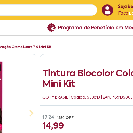
Seja b
Faça
L
Programa de Benefício em M
oração Creme Louro 7 0 Mini Kit
Tintura Biocolor Co
Mini Kit
COTY BRASIL
| Código: 553813 | EAN: 78913500
17,24
13% OFF
14,99