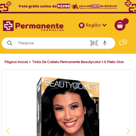
Região
Alagoas
Bahia
Página Inicial
>
Tinta De Cabelo Permanente Beautycolor 1.0 Preto Onix
Paraíba
Pernambuco