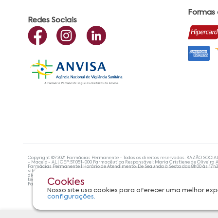
Formas
Redes Sociais
Copyright ©? 2021 Farmácias Permanente - Todos os direitos reservados. RAZÃO SOCIA
- Maceió - AL| CEP:57.051-000 Farmacêutica Responsável: Maria Cristiene de Oliveira A
Farmácias Permanente | Horário de Atendimento: De Segunda à Sexta das 8h00 às 17h
site não devem ser utilizadas para automedicação e, de forma alguma, substituem as
diagnosticar problemas de saúde e prescrever o tratamento adequado. Se os sintoma
tecnologias mais avançadas de proteção de dados, para que você possa realizar suas
Cookies
Farmácias Permanente. Todos os pedidos efetuados estão sujeitos à confirmação da d
Nosso site usa cookies para oferecer uma melhor exp
configurações.