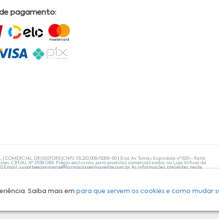
 de pagamento:
L | COMERCIAL DRUGSTORE|CNPJ: 05.230.009/0009-60 | End: Av. Tomas Espindola nº 630 - Farol
lves, CRF/AL Nº 2558 OBS: Preços exclusivos para produtos comercializados na Loja Virtual da
30 Email:
suporteecommerce@farmaciapermanente.com.br
. As informações presentes neste
 orientações de um profissional da área médica. Apenas o médico está capacitado para
s persistirem, um médico deve ser consultado. A Farmácia Permanente trabalha com as
 compras com tranquilidade. A privacidade e a segurança dos clientes são compromissos da
isponibilidade de produto em nosso estoque.
eriência. Saiba mais em
para que servem os cookies e como mudar s