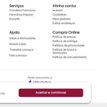
Serviços
Minha conta
Convênio Farmácia
Acessar
Farmácia Popular
Cadastrar
Encarte
Meus pedidos
Editar endereços
Ajuda
Compra Online
Política de preços
Sobre a Permanente
Política de entrega
Nossas Lojas
Polítitca de privacidade
Política de troca e
Trabalhe conosco
devolução
Fale conosco
Política de cancelamento
Rede associada a:
Aceitar e continuar
uas