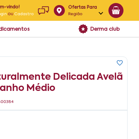
em-vindo!
Ofertas Para
ou
Região
ogin
Cadastro
Alagoas
edicamentos
Derma club
Bahia
Paraíba
Pernambuco
turalmente Delicada Avelã
stanho Médio
3500384