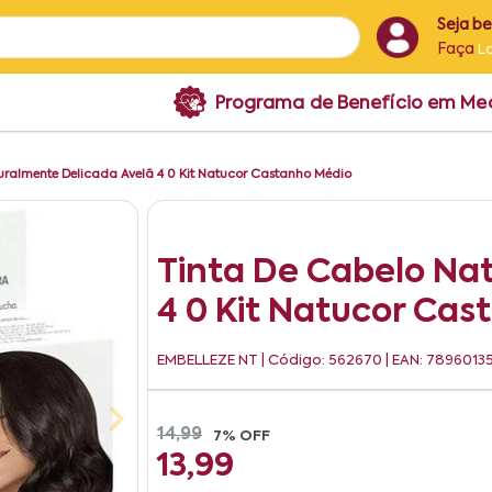
Seja b
Faça
L
Programa de Benefício em M
uralmente Delicada Avelã 4 0 Kit Natucor Castanho Médio
Tinta De Cabelo Na
4 0 Kit Natucor Ca
EMBELLEZE NT
| Código: 562670 | EAN: 789601
14,99
7% OFF
13,99