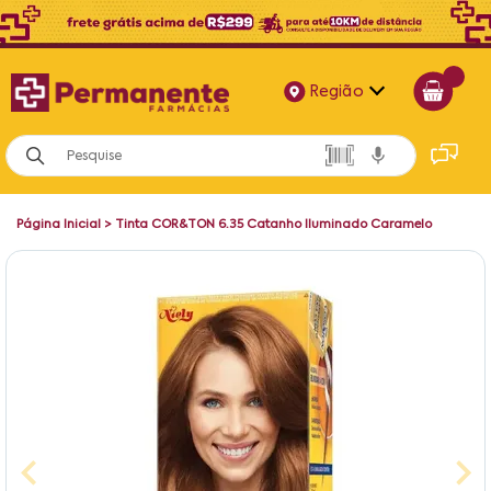
Região
Alagoas
Bahia
Página Inicial
>
Tinta COR&TON 6.35 Catanho Iluminado Caramelo
Paraíba
Pernambuco