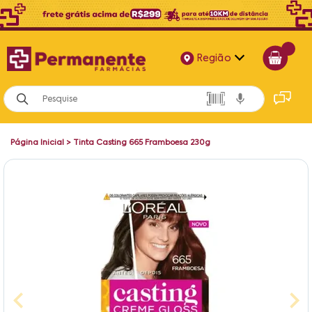
Região
Alagoas
Bahia
Página Inicial
>
Tinta Casting 665 Framboesa 230g
Paraíba
Pernambuco