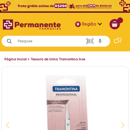
Região
Alagoas
Bahia
Página Inicial
>
Tesoura de Unha Tramontina Inox
Paraíba
Pernambuco