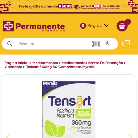
Região
Alagoas
Bahia
Página Inicial
>
Medicamentos
>
Medicamentos Isentos De Prescrição
>
Paraíba
Calmante
>
Tensart 360Mg 30 Comprimidos Myralis
Pernambuco