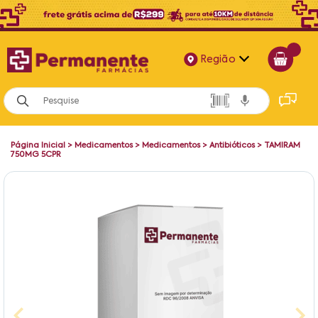
Região
Alagoas
Bahia
Página Inicial
>
Medicamentos
>
Medicamentos
>
Antibióticos
>
TAMIRAM
Paraíba
750MG 5CPR
Pernambuco