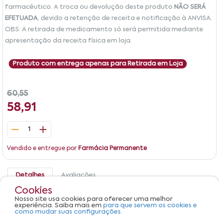
farmacêutico. A troca ou devolução deste produto
NÃO SERÁ
EFETUADA
, devido a retenção de receita e notificação à ANVISA.
OBS: A retirada de medicamento só será permitida mediante
apresentação da receita física em loja.
Produto com entrega apenas para Retirada em Loja
60,55
58,91
1
Vendido e entregue por
Farmácia Permanente
Detalhes
Avaliações
Cookies
Tamiram 750mg Eurofarma Caixa 5 Comprimidos
Nosso site usa cookies para oferecer uma melhor
Revestidos
experiência. Saiba mais em
para que servem os cookies e
como mudar suas configurações.