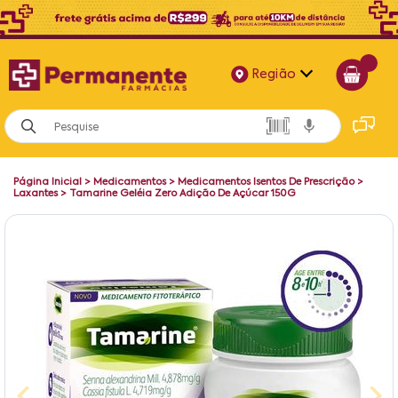
Região
Alagoas
Bahia
Página Inicial
>
Medicamentos
>
Medicamentos Isentos De Prescrição
>
Paraíba
Laxantes
>
Tamarine Geléia Zero Adição De Açúcar 150G
Pernambuco