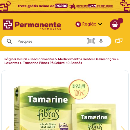
Região
Alagoas
Bahia
Página Inicial
>
Medicamentos
>
Medicamentos Isentos De Prescrição
>
Paraíba
Laxantes
>
Tamarine Fibras Pó Solúvel 10 Sachês
Pernambuco