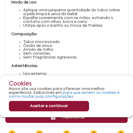
Modo de uso:
Aplique uma pequena quantidade do talco sobre
a pele limpa e seca do bebê.
Espalhe suavemente com as mãos, evitando o
contato com olhos, boca e nariz.
Utilize após o banho ou troca de fraldas.
Composição:
Talco micronizado
Óxido de zinco
Amido de milho
Sem corantes
Sem fragrâncias agressivas
Advertências:
Uso externo.
Evite inalar o produto.
Manter fora do alcance de crianças.
Cookies
Em caso de irritação, suspender o uso e procurar
Nosso site usa cookies para oferecer uma melhor
orientação médica.
experiência. Saiba mais em
para que servem os cookies e
Armazenar em local seco e fresco.
como mudar suas configurações.
Aceitar e continuar
Adicionar