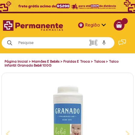
Região
Alagoas
Bahia
Página Inicial
>
Mamães E Bebês
>
Fraldas E Troca
>
Talcos
>
Talco
Paraíba
Infantil Granado Bebê 100G
Pernambuco