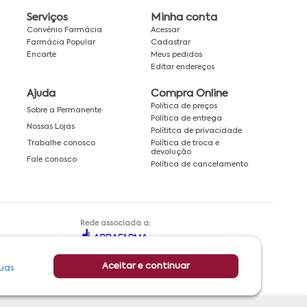
Serviços
Minha conta
Convênio Farmácia
Acessar
Farmácia Popular
Cadastrar
Encarte
Meus pedidos
Editar endereços
Ajuda
Compra Online
Política de preços
Sobre a Permanente
Política de entrega
Nossas Lojas
Polítitca de privacidade
Política de troca e
Trabalhe conosco
devolução
Fale conosco
Política de cancelamento
Rede associada a:
Aceitar e continuar
uas