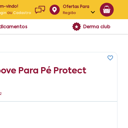
em-vindo!
Ofertas Para
ou
Região
ogin
Cadastro
Alagoas
edicamentos
Derma club
Bahia
Paraíba
Pernambuco
bove Para Pé Protect
2