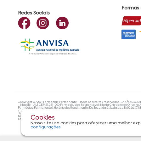
Formas
Redes Sociais
Copyright ©? 2021 Farmácias Permanente - Todos os direitos reservados. RAZÃO SOCIA
- Maceió - AL| CEP:57.051-000 Farmacêutica Responsável: Maria Cristiene de Oliveira A
Farmácias Permanente | Horário de Atendimento: De Segunda à Sexta das 8h00 às 17h
site não devem ser utilizadas para automedicação e, de forma alguma, substituem as
diagnosticar problemas de saúde e prescrever o tratamento adequado. Se os sintoma
tecnologias mais avançadas de proteção de dados, para que você possa realizar suas
Cookies
Farmácias Permanente. Todos os pedidos efetuados estão sujeitos à confirmação da d
Nosso site usa cookies para oferecer uma melhor exp
configurações.