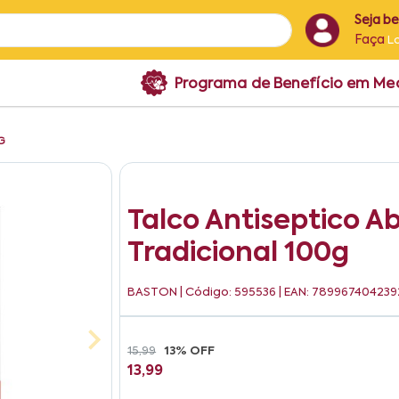
Seja b
Faça
L
Programa de Benefício em M
0G
Talco Antiseptico A
Tradicional 100g
BASTON
| Código: 595536 | EAN: 789967404239
15,99
13% OFF
13,99