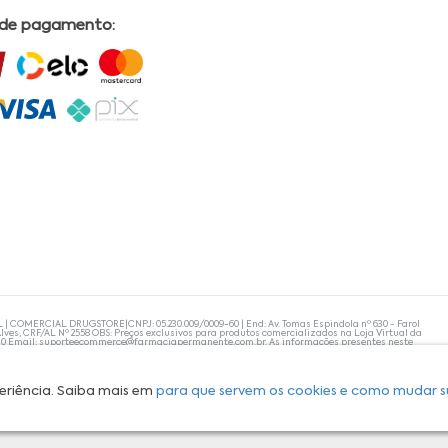
 de pagamento:
L | COMERCIAL DRUGSTORE|CNPJ: 05.230.009/0009-60 | End: Av. Tomas Espindola nº 630 - Farol
lves, CRF/AL Nº 2558 OBS: Preços exclusivos para produtos comercializados na Loja Virtual da
30 Email:
suporteecommerce@farmaciapermanente.com.br
. As informações presentes neste
 orientações de um profissional da área médica. Apenas o médico está capacitado para
s persistirem, um médico deve ser consultado. A Farmácia Permanente trabalha com as
 compras com tranquilidade. A privacidade e a segurança dos clientes são compromissos da
isponibilidade de produto em nosso estoque.
eriência. Saiba mais em
para que servem os cookies e como mudar s