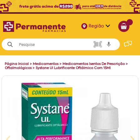
Região
Alagoas
Bahia
Página Inicial
>
Medicamentos
>
Medicamentos Isentos De Prescrição
>
Paraíba
Oftalmológicos
>
Systane Ul Lubrificante Oftálmico Com 15Ml
Pernambuco