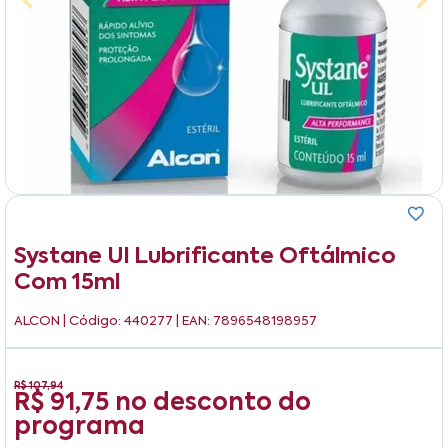
Systane Ul Lubrificante Oftálmico
Com 15ml
ALCON
| Código: 440277 | EAN: 7896548198957
R$ 107,94
R$ 91,75
no desconto do
programa