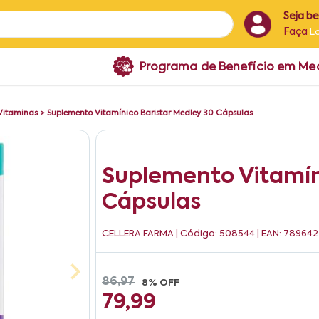
Seja b
Faça
L
Programa de Benefício em M
Vitaminas
>
Suplemento Vitamínico Baristar Medley 30 Cápsulas
Suplemento Vitamín
Cápsulas
CELLERA FARMA
| Código: 508544 | EAN: 78964
86,97
8% OFF
79,99