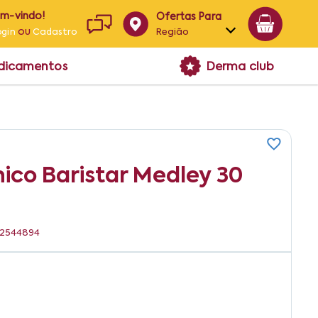
em-vindo!
Ofertas Para
ou
Região
ogin
Cadastro
Alagoas
edicamentos
Derma club
Bahia
Paraíba
Pernambuco
ico Baristar Medley 30
22544894