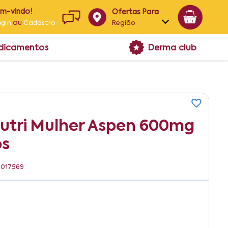
em-vindo!
Ofertas Para
ou
Região
ogin
Cadastro
Alagoas
edicamentos
Derma club
Bahia
Paraíba
Pernambuco
utri Mulher Aspen 600mg
os
8017569