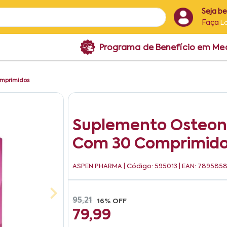
Seja b
Faça
L
Programa de Benefício em M
omprimidos
Suplemento Osteon
Com 30 Comprimid
ASPEN PHARMA
| Código: 595013 | EAN: 789585
95,21
16% OFF
79,99