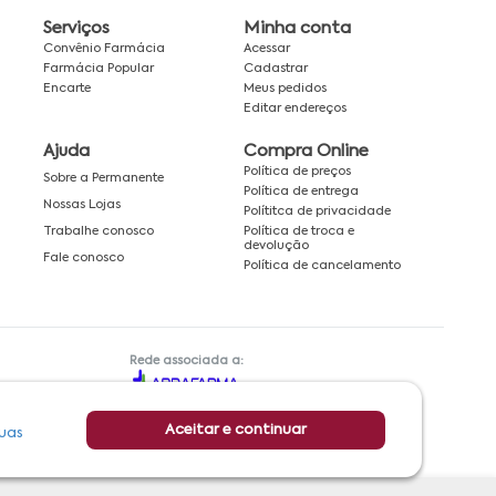
Serviços
Minha conta
Convênio Farmácia
Acessar
Farmácia Popular
Cadastrar
Encarte
Meus pedidos
Editar endereços
Ajuda
Compra Online
Política de preços
Sobre a Permanente
Política de entrega
Nossas Lojas
Polítitca de privacidade
Política de troca e
Trabalhe conosco
devolução
Fale conosco
Política de cancelamento
Rede associada a:
Aceitar e continuar
uas