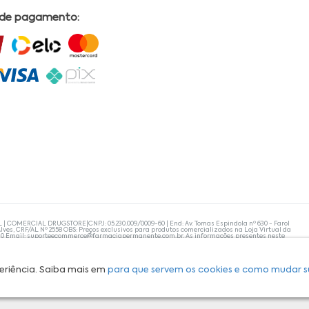
 de pagamento:
L | COMERCIAL DRUGSTORE|CNPJ: 05.230.009/0009-60 | End: Av. Tomas Espindola nº 630 - Farol
lves, CRF/AL Nº 2558 OBS: Preços exclusivos para produtos comercializados na Loja Virtual da
30 Email:
suporteecommerce@farmaciapermanente.com.br
. As informações presentes neste
 orientações de um profissional da área médica. Apenas o médico está capacitado para
s persistirem, um médico deve ser consultado. A Farmácia Permanente trabalha com as
 compras com tranquilidade. A privacidade e a segurança dos clientes são compromissos da
isponibilidade de produto em nosso estoque.
eriência. Saiba mais em
para que servem os cookies e como mudar s