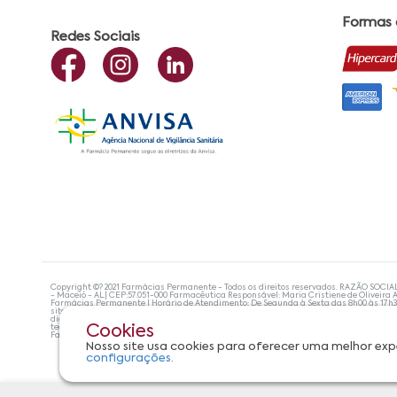
Formas
Redes Sociais
Copyright ©? 2021 Farmácias Permanente - Todos os direitos reservados. RAZÃO SOCIA
- Maceió - AL| CEP:57.051-000 Farmacêutica Responsável: Maria Cristiene de Oliveira A
Farmácias Permanente | Horário de Atendimento: De Segunda à Sexta das 8h00 às 17h
site não devem ser utilizadas para automedicação e, de forma alguma, substituem as
diagnosticar problemas de saúde e prescrever o tratamento adequado. Se os sintoma
tecnologias mais avançadas de proteção de dados, para que você possa realizar suas
Cookies
Farmácias Permanente. Todos os pedidos efetuados estão sujeitos à confirmação da d
Nosso site usa cookies para oferecer uma melhor exp
configurações.