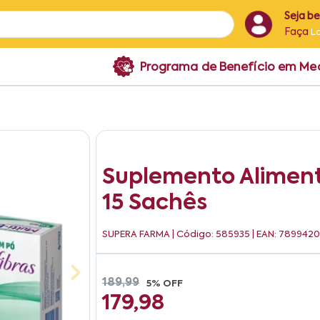
Seja b
Faça
L
Programa de Benefício em M
Suplemento Alimenta
15 Sachês
SUPERA FARMA
| Código: 585935 | EAN: 789942
189,99
5% OFF
179,98