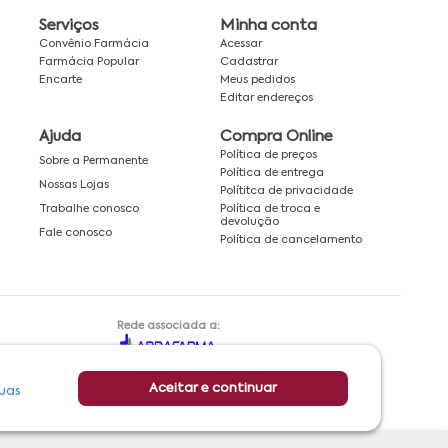
Serviços
Minha conta
Convênio Farmácia
Acessar
Farmácia Popular
Cadastrar
Encarte
Meus pedidos
Editar endereços
Ajuda
Compra Online
Política de preços
Sobre a Permanente
Política de entrega
Nossas Lojas
Polítitca de privacidade
Política de troca e
Trabalhe conosco
devolução
Fale conosco
Política de cancelamento
Rede associada a:
Aceitar e continuar
uas