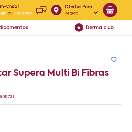
em-vindo!
Ofertas Para
ou
Região
ogin
Cadastro
Alagoas
edicamentos
Derma club
Bahia
Paraíba
Pernambuco
r Supera Multi Bi Fibras
0508721