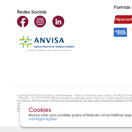
Formas
Redes Sociais
Copyright ©? 2021 Farmácias Permanente - Todos os direitos reservados. RAZÃO SOCIA
- Maceió - AL| CEP:57.051-000 Farmacêutica Responsável: Maria Cristiene de Oliveira A
Farmácias Permanente | Horário de Atendimento: De Segunda à Sexta das 8h00 às 17h
site não devem ser utilizadas para automedicação e, de forma alguma, substituem as
diagnosticar problemas de saúde e prescrever o tratamento adequado. Se os sintoma
tecnologias mais avançadas de proteção de dados, para que você possa realizar suas
Cookies
Farmácias Permanente. Todos os pedidos efetuados estão sujeitos à confirmação da d
Nosso site usa cookies para oferecer uma melhor exp
configurações.