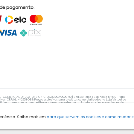
 de pagamento:
L | COMERCIAL DRUGSTORE|CNPJ: 05.230.009/0009-60 | End: Av. Tomas Espindola nº 630 - Farol
lves, CRF/AL Nº 2558 OBS: Preços exclusivos para produtos comercializados na Loja Virtual da
30 Email:
suporteecommerce@farmaciapermanente.com.br
. As informações presentes neste
 orientações de um profissional da área médica. Apenas o médico está capacitado para
s persistirem, um médico deve ser consultado. A Farmácia Permanente trabalha com as
 compras com tranquilidade. A privacidade e a segurança dos clientes são compromissos da
isponibilidade de produto em nosso estoque.
eriência. Saiba mais em
para que servem os cookies e como mudar s