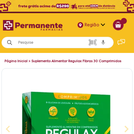
Região
Alagoas
Bahia
Página Inicial
>
Suplemento Alimentar Regulax Fibras 30 Comprimidos
Paraíba
Pernambuco