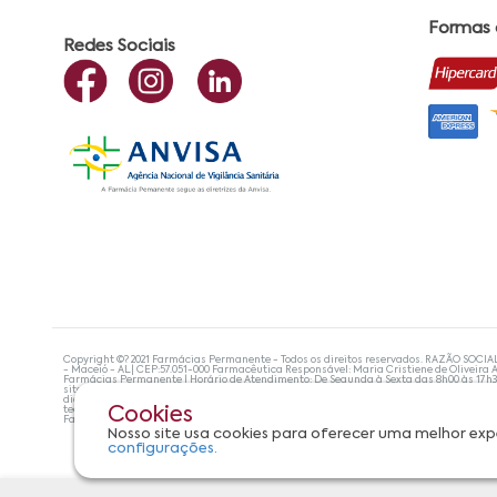
Formas
Redes Sociais
Copyright ©? 2021 Farmácias Permanente - Todos os direitos reservados. RAZÃO SOCIA
- Maceió - AL| CEP:57.051-000 Farmacêutica Responsável: Maria Cristiene de Oliveira A
Farmácias Permanente | Horário de Atendimento: De Segunda à Sexta das 8h00 às 17h
site não devem ser utilizadas para automedicação e, de forma alguma, substituem as
diagnosticar problemas de saúde e prescrever o tratamento adequado. Se os sintoma
tecnologias mais avançadas de proteção de dados, para que você possa realizar suas
Cookies
Farmácias Permanente. Todos os pedidos efetuados estão sujeitos à confirmação da d
Nosso site usa cookies para oferecer uma melhor exp
configurações.