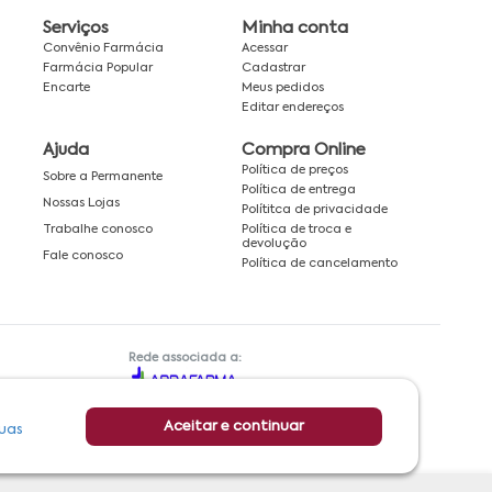
Serviços
Minha conta
Convênio Farmácia
Acessar
Farmácia Popular
Cadastrar
Encarte
Meus pedidos
Editar endereços
Ajuda
Compra Online
Política de preços
Sobre a Permanente
Política de entrega
Nossas Lojas
Polítitca de privacidade
Política de troca e
Trabalhe conosco
devolução
Fale conosco
Política de cancelamento
Rede associada a:
Aceitar e continuar
uas