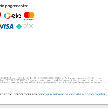
 de pagamento:
L | COMERCIAL DRUGSTORE|CNPJ: 05.230.009/0009-60 | End: Av. Tomas Espindola nº 630 - Farol
lves, CRF/AL Nº 2558 OBS: Preços exclusivos para produtos comercializados na Loja Virtual da
30 Email:
suporteecommerce@farmaciapermanente.com.br
. As informações presentes neste
 orientações de um profissional da área médica. Apenas o médico está capacitado para
s persistirem, um médico deve ser consultado. A Farmácia Permanente trabalha com as
 compras com tranquilidade. A privacidade e a segurança dos clientes são compromissos da
isponibilidade de produto em nosso estoque.
eriência. Saiba mais em
para que servem os cookies e como mudar s