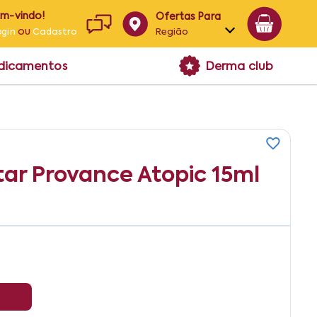
em-vindo!
Ofertas Para
ou
Região
ogin
Cadastro
Alagoas
edicamentos
Derma club
Bahia
Paraíba
Pernambuco
ar Provance Atopic 15ml