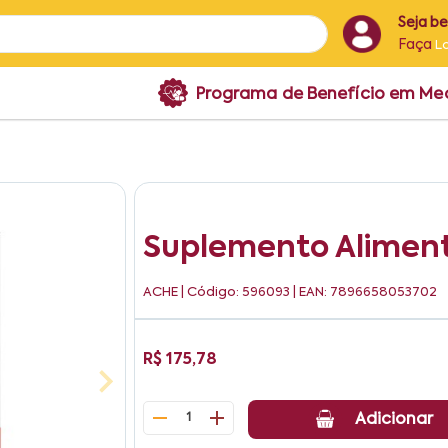
Seja b
Faça
L
Programa de Benefício em M
Suplemento Aliment
ACHE
| Código: 596093 | EAN: 7896658053702
R$ 175,78
1
Adicionar