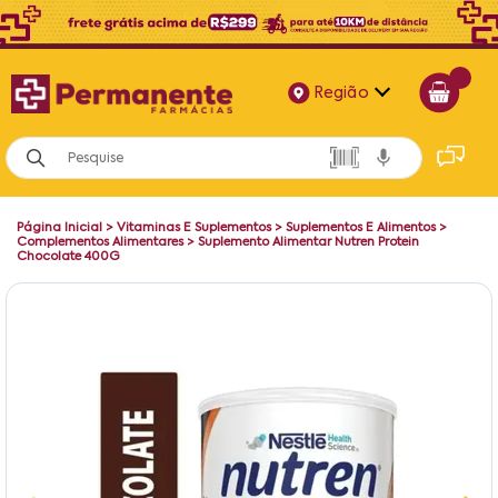
Região
Alagoas
Bahia
Página Inicial
>
Vitaminas E Suplementos
>
Suplementos E Alimentos
>
Paraíba
Complementos Alimentares
>
Suplemento Alimentar Nutren Protein
Chocolate 400G
Pernambuco