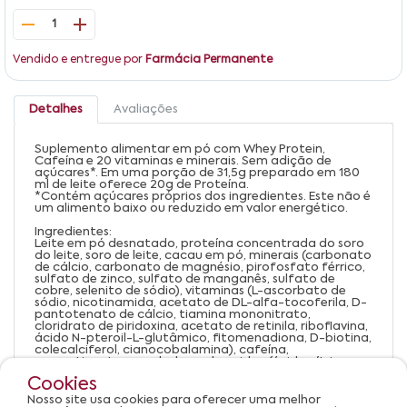
1
Vendido e entregue por
Farmácia Permanente
Detalhes
Avaliações
Suplemento alimentar em pó com Whey Protein,
Cafeína e 20 vitaminas e minerais. Sem adição de
açúcares*. Em uma porção de 31,5g preparado em 180
ml de leite oferece 20g de Proteína.
*Contém açúcares próprios dos ingredientes. Este não é
um alimento baixo ou reduzido em valor energético.
Ingredientes:
Leite em pó desnatado, proteína concentrada do soro
do leite, soro de leite, cacau em pó, minerais (carbonato
de cálcio, carbonato de magnésio, pirofosfato férrico,
sulfato de zinco, sulfato de manganês, sulfato de
cobre, selenito de sódio), vitaminas (L-ascorbato de
sódio, nicotinamida, acetato de DL-alfa-tocoferila, D-
pantotenato de cálcio, tiamina mononitrato,
cloridrato de piridoxina, acetato de retinila, riboflavina,
ácido N-pteroil-L-glutâmico, fitomenadiona, D-biotina,
colecalciferol, cianocobalamina), cafeína,
aromatizantes, reguladores de acidez (ácido cítrico,
citrato de potássio, hidróxido de potássio),
Cookies
emulsificante lecitina de soja, edulcorante sucralose.
Nosso site usa cookies para oferecer uma melhor