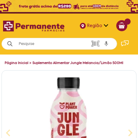
Região
Alagoas
Bahia
Página Inicial
>
Suplemento Alimentar Jungle Melancia/Limão 500Ml
Paraíba
Pernambuco