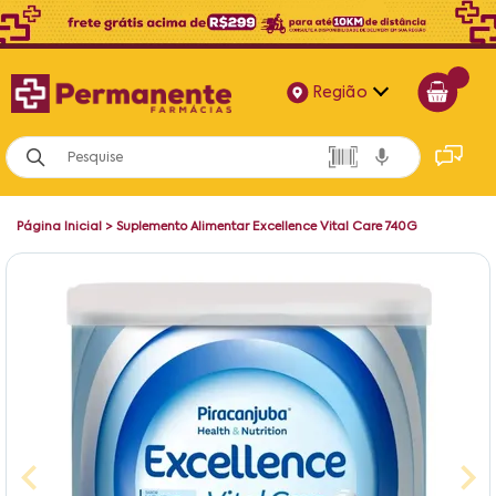
Região
Alagoas
Bahia
Página Inicial
>
Suplemento Alimentar Excellence Vital Care 740G
Paraíba
Pernambuco