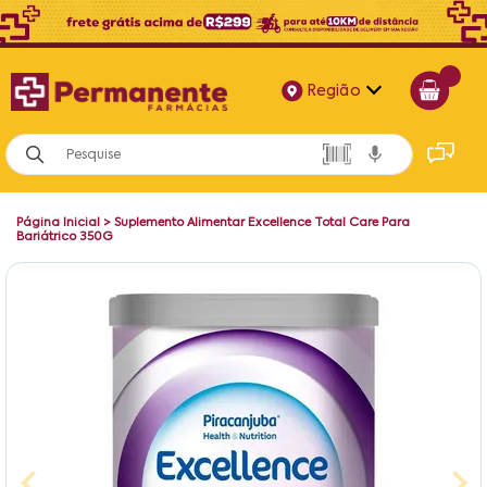
Região
Alagoas
Bahia
Página Inicial
>
Suplemento Alimentar Excellence Total Care Para
Paraíba
Bariátrico 350G
Pernambuco