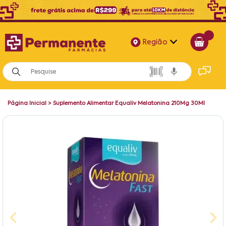
Região
Alagoas
Bahia
Página Inicial
>
Suplemento Alimentar Equaliv Melatonina 210Mg 30Ml
Paraíba
Pernambuco