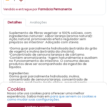
1
Vendido e entregue por
Farmácia Permanente
Detalhes
Avaliações
Suplemento de fibras vegetaisᵃ a 100% solúveis, com
ingredientes naturaisᵇ, sabor laranja (aroma natural)ᶜ.
Ação natural, promovendo efeito regulador sem
prejuízos ao intestinoᵈ. Adoçado com stevia.
ᵃGoma guar parcialmente hidrolisada (extraída do grão
de vagem) e inulina (extraída da chicória).
ᵇConcentrado de cenoura laranja e de cártamo.
ᶜContém aromatizante. ᵈAgem naturalmente e auxiliam
no funcionamento do intestino. O consumo desses
produtos deve ser acompanhado da ingestão de
líquidos.
Ingredientes:
Goma guar parcialmente hidrolisada, inulina,
concentrado de cenoura laranja, concentrado de
cártamo, acidulante ácido cítrico, aromatizante
natural e edulcorante glicosídeos de esteviol de Stevia
Cookies
rebaudiana Bertoni.
Nosso site usa cookies para oferecer uma melhor
NÃO CONTÉM GLÚTEN.
experiência. Saiba mais em
para que servem os cookies e
como mudar suas configurações.