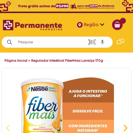
Região
Alagoas
Bahia
Página Inicial
>
Regulador Intestinal FiberMais Laranja 170g
Paraíba
Pernambuco