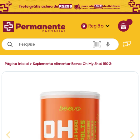
Região
Alagoas
Bahia
Página Inicial
>
Suplemento Alimentar Beeva Oh My Shot 150G
Paraíba
Pernambuco