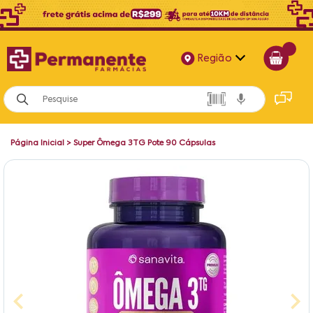
Região
Alagoas
Bahia
Página Inicial
>
Super Ômega 3TG Pote 90 Cápsulas
Paraíba
Pernambuco