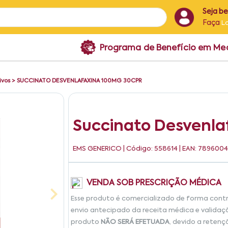
Seja b
Faça
L
Programa de Benefício em M
ivos
>
SUCCINATO DESVENLAFAXINA 100MG 30CPR
Succinato Desvenla
EMS GENERICO
| Código: 558614 | EAN: 789600
VENDA SOB PRESCRIÇÃO MÉDICA
Esse produto é comercializado de forma cont
envio antecipado da receita médica e validaç
produto
NÃO SERÁ EFETUADA
, devido a retenç