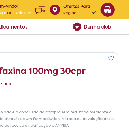
em-vindo!
Ofertas Para
ou
Região
ogin
Cadastro
Alagoas
edicamentos
Derma club
Bahia
Paraíba
Pernambuco
faxina 100mg 30cpr
4751016
rolada e a conclusão da compra será realizada mediante o
ão através de um farmacêutico. A troca ou devolução deste
ão de receita e notificação à ANVISA.