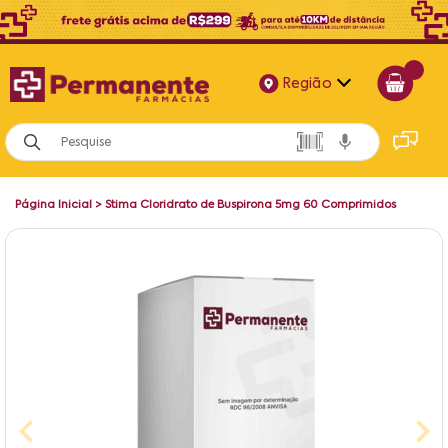
Região
Alagoas
Bahia
Página Inicial
>
Stima Cloridrato de Buspirona 5mg 60 Comprimidos
Paraíba
Pernambuco